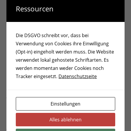
Ressourcen
Neueste Beiträge
(kein Titel)
Betriebsausflug
Die DSGVO schreibt vor, dass bei
Neue Ärztin
Verwendung von Cookies ihre Einwilligung
(Opt-in) eingeholt werden muss. Die Website
Geschlossen wegen Fortbildung
verwendet lokal gehostete Schriftarten. Es
Formulare zum Download
werden momentan weder Cookies noch
Tracker eingesetzt.
Datenschutzseite
Archiv
Juni 2026
Einstellungen
Mai 2026
Februar 2026
Alles ablehnen
Januar 2026