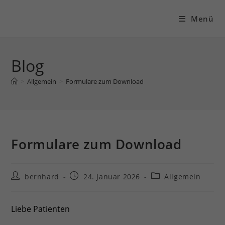
Zum
Inhalt
Menü
springen
Blog
>
Allgemein
>
Formulare zum Download
Formulare zum Download
Beitrags-
Beitrag
Beitrags-
bernhard
24. Januar 2026
Allgemein
Autor:
veröffentlicht:
Kategorie:
Liebe Patienten